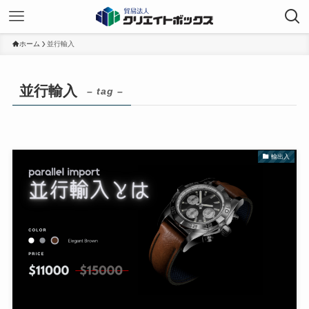
ホーム
並行輸入
並行輸入
– tag –
輸出入