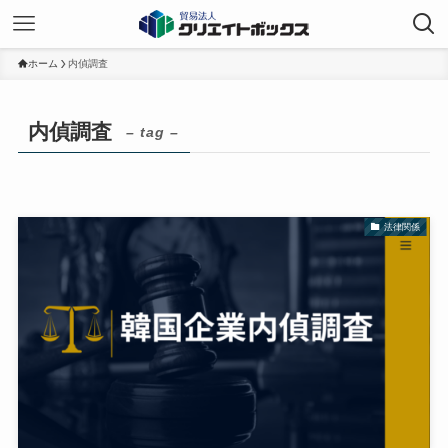
ホーム
内偵調査
内偵調査
– tag –
法律関係