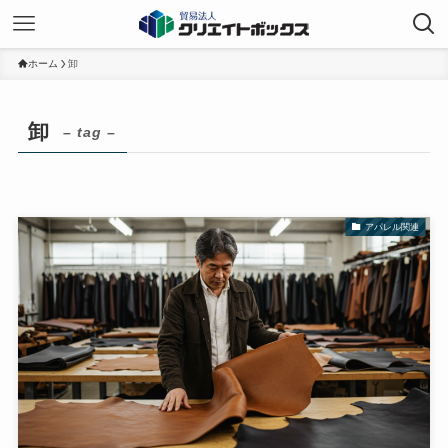
ホーム
卸
卸
– tag –
アパレル関連