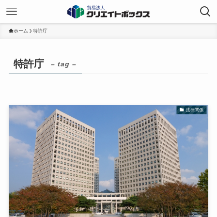
ホーム
特許庁
特許庁
– tag –
法律関係