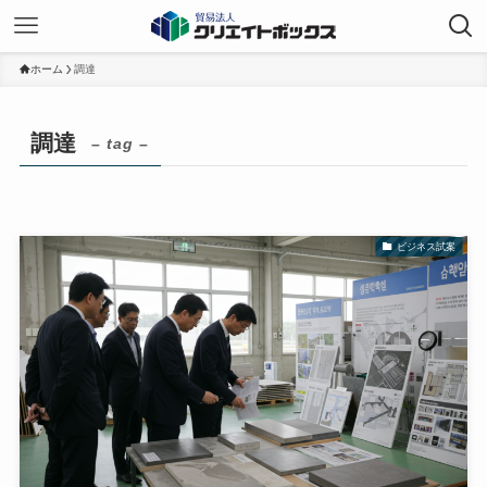
ホーム
調達
調達
– tag –
ビジネス試案