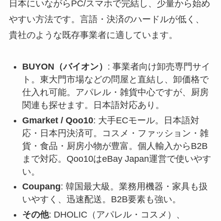
日本にいながらPC/スマホで完結し、少量から始め
やすい方法です。言語・決済のハードルが低く、
貴社のような既存事業者に適しています。
BUYON（バイオン）
: 事業者向け卸売専門サイ
ト。東大門市場などの問屋と直結し、卸価格で
仕入れ可能。アパレル・雑貨中心ですが、厨房
関連も探せます。日本語対応あり。
Gmarket / Qoo10
: 大手ECモール。日本語対
応・日本円決済可。コスメ・ファッション・雑
貨・食品・厨房小物が豊富。個人輸入からB2B
まで対応。Qoo10はeBay Japan運営で使いやす
い。
Coupang
: 韓国最大級。業務用機器・家具も扱
いやすく、迅速配送。B2B要素も強い。
その他
: DHOLIC（アパレル・コスメ）、