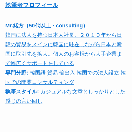
執筆者プロフィール
Mr.緒方（50代以上・consulting）
韓国に法人を持つ日本人社長。２０１０年から日
韓の貿易をメインに韓国に駐在しながら日本と韓
国に取引先を拡大。個人のお客様から大手企業ま
で幅広くサポートをしている
専門分野:
韓国語 貿易 輸出入 韓国での法人設立 韓
国での開業コンサルティング
執筆スタイル:
カジュアルな文章としっかりとした
感じの言い回し