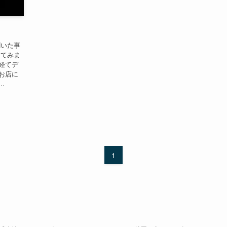
聞いた事
えてみま
経てデ
お店に
.
1