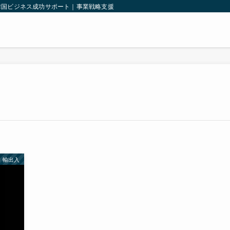
韓国ビジネス成功サポート｜事業戦略支援｜韓国法人設立｜輸出入支援｜
輸出入