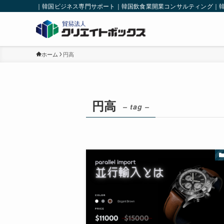
｜韓国ビジネス専門サポート｜韓国飲食業開業コンサルティング｜
ホーム
円高
円高
– tag –