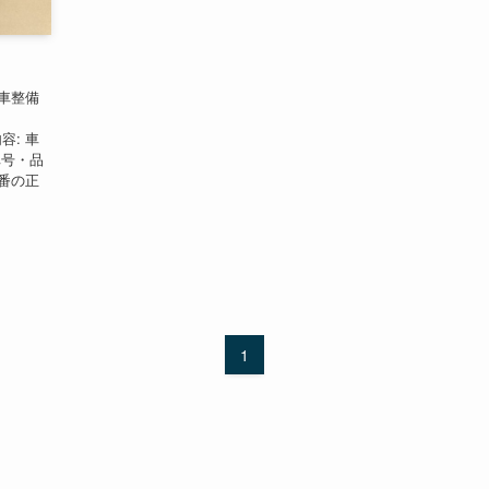
車整備
内容: 車
車号・品
番の正
1