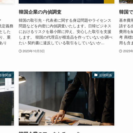
韓国企業の内偵調査
韓国
ク
韓国の取引先・代表者に関する身辺問題やライセンス
基本費用
法定義務
問題などを内密に内偵調査いたします。日韓ビジネス
請する
とした
におけるリスクを最小限に抑え、安心した取引を支援
費用を
り、重
します。 韓国の代理店が模造品を作っていないか調べ
考 商標
あり
たい 契約書に違反している取引をしていないか...
用も含ま
2023年10月3日
2023
法律関係
法律関係