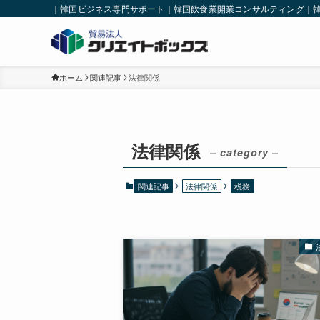
｜韓国ビジネス専門サポート｜韓国飲食業開業コンサルティング｜
ホーム
関連記事
法律関係
法律関係
– category –
関連記事
法律関係
税務