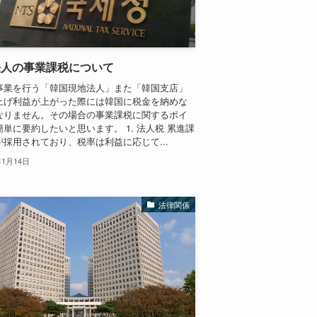
法人の事業課税について
事業を行う「韓国現地法人」また「韓国支店」
上げ利益が上がった際には韓国に税金を納めな
なりません。その場合の事業課税に関するポイ
単に要約したいと思います。 1. 法人税 累進課
が採用されており、税率は利益に応じて...
年1月14日
法律関係