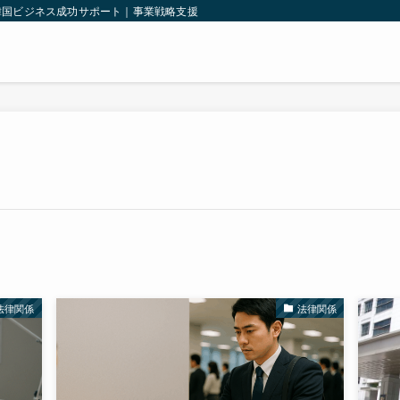
韓国ビジネス成功サポート｜事業戦略支援｜韓国法人設立｜輸出入支援｜
法律関係
法律関係