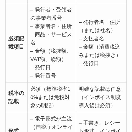
– 発行者・受領者
の事業者番号
– 発行者名・住所
– 事業者名・住所
（または社名）
– 商品・サービス
必須記
– 支払者名
名
載項目
– 金額（消費税込
– 金額（税抜額、
みまたは税抜き）
VAT額、総額）
– 発行日
– 発行日
– 発行番号
必須（標準税率1
明確な記載は任意
税率の
0%または免税対
（インボイス制度
記載
象の明記）
導入後は必須）
– 電子形式が主流
– 手書き、レシー
（国税庁オンライ
形式
ト形式、インボイ