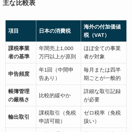
主な比較表
海外の付加価値
項目
日本の消費税
税（VAT）
課税事業
年間売上1,000
ほぼ全ての事業
者の基準
万円以上が原則
者が対象
年1回（中間申
毎月または四半
申告頻度
告あり）
期ごとが一般的
帳簿管理
詳細な取引記録
比較的緩やか
の厳格さ
が必要
課税取引（免税
ゼロ税率（免税
輸出取引
申請可能）
扱い）