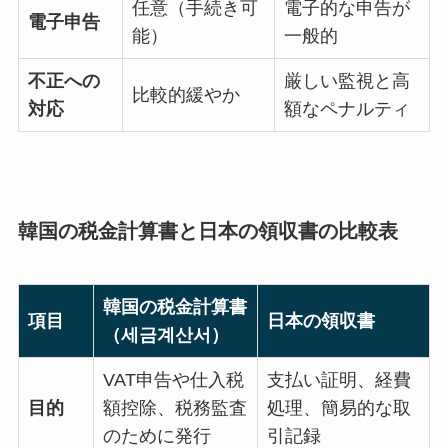
任意（手続き可
電子的な申告が
電子申告
能）
一般的
不正への
厳しい監視と高
比較的緩やか
対応
額なペナルティ
韓国の税金計算書と日本の領収書の比較表
韓国の税金計算書
項目
日本の領収書
（세금계산서）
VAT申告や仕入税
支払い証明、経費
目的
額控除、税務監査
処理、簡易的な取
のために発行
引記録