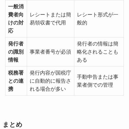
一般消
費者向
レシートまたは簡
レシート形式が一
けの対
易領収書で代用
般的
応
発行者
発行者の情報は簡
の識別
事業者番号が必須
略化されることも
情報
ある
税務署
発行内容が国税庁
手動申告または事
との連
に自動的に報告さ
業者側での管理
携
れる場合が多い
まとめ