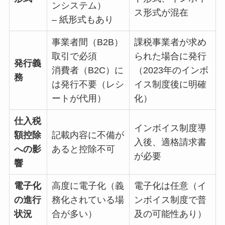
ンシステム）
ス形式が混在
– 紙形式もあり
事業者間（B2B）
課税事業者が求め
取引で必須
られた場合に発行
発行義
消費者（B2C）に
（2023年のインボ
務
は発行不要（レシ
イス制度後に明確
ートが代用）
化）
仕入税
インボイス制度導
額控除
記載内容に不備が
入後、適格請求書
への影
あると控除不可
が必要
響
電子化
高度に電子化（義
電子化は任意（イ
の進行
務化されている場
ンボイス制度で普
状況
合が多い）
及の可能性あり）