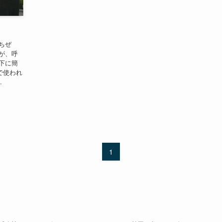
ちぜ
が、呼
下に簡
こで使われ
.
1