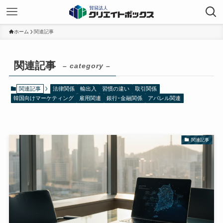
ホーム
関連記事
関連記事
– category –
関連記事
法律関係
輸出入
習慣の違い
取引関係
韓国向けマーケティング
雇用関連
銀行･金融関係
アパレル関連
関連記事