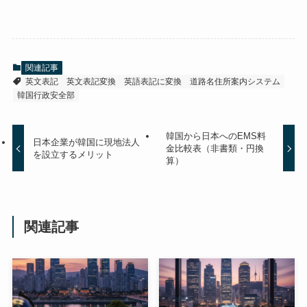
関連記事
英文表記
英文表記変換
英語表記に変換
道路名住所案内システム
韓国行政安全部
韓国から日本へのEMS料
日本企業が韓国に現地法人
金比較表（非書類・円換
を設立するメリット
算）
関連記事