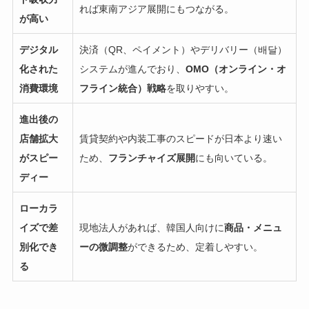
れば東南アジア展開にもつながる。
が高い
デジタル
決済（QR、ペイメント）やデリバリー（배달）
化された
システムが進んでおり、
OMO（オンライン・オ
消費環境
フライン統合）戦略
を取りやすい。
進出後の
店舗拡大
賃貸契約や内装工事のスピードが日本より速い
がスピー
ため、
フランチャイズ展開
にも向いている。
ディー
ローカラ
イズで差
現地法人があれば、韓国人向けに
商品・メニュ
別化でき
ーの微調整
ができるため、定着しやすい。
る