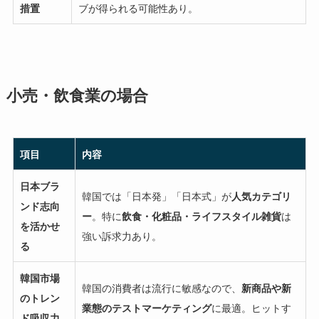
措置
ブが得られる可能性あり。
小売・飲食業の場合
項目
内容
日本ブラ
韓国では「日本発」「日本式」が
人気カテゴリ
ンド志向
ー
。特に
飲食・化粧品・ライフスタイル雑貨
は
を活かせ
強い訴求力あり。
る
韓国市場
韓国の消費者は流行に敏感なので、
新商品や新
のトレン
業態のテストマーケティング
に最適。ヒットす
ド吸収力