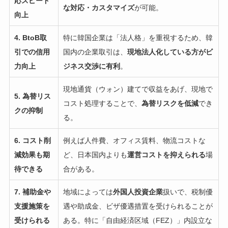
応スピード
な対応・カスタマイズ
が可能。
向上
4. BtoB取
特に韓国企業は「法人格」を重視するため、韓
引での信用
国内の企業取引は、
現地法人化している方がビ
力向上
ジネス交渉に有利
。
現地通貨（ウォン）建てで収益をあげ、現地で
5. 為替リス
コスト処理することで、
為替リスクを低減
でき
クの抑制
る。
6. コスト削
例えば人件費、オフィス賃料、物流コストな
減効果も期
ど、日本国内よりも
運営コストを抑えられる
場
待できる
合がある。
7. 補助金や
地域によっては
外国人投資企業
扱いで、税制優
支援施策を
遇や助成金、ビザ優遇措置を受けられることが
受けられる
ある。特に「自由経済区域（FEZ）」内設立な