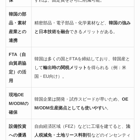
保
すれば、固定費をさらに削減可能。
韓国の部
品・素材
精密部品・電子部品・化学素材など、
韓国の強み
産業との
と日本技術を融合
できるメリットがある。
連携
FTA（自
韓国は多くの国とFTAを締結しており、韓国産と
由貿易協
して
輸出時の関税メリット
を得られる（例：米
定）の活
国・EU向け）。
用
現地OE
韓国企業は開発・試作スピードが早いため、
OE
M/ODMの
M/ODM生産拠点としても使いやすい
。
確保
設備投資
自由経済区域（FEZ）などに工場を建てると、
法
への優遇
人税減免・土地リース料割引
などのインセンティ