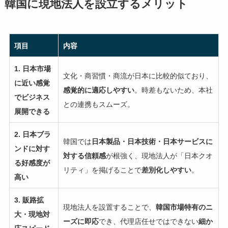
韓国に現地法人を設立するメリット
項目
内容
1. 日本市場
文化・商習慣・商流が日本に比較的似ており、
に近い感覚
感覚的に適応しやすい
。時差もないため、本社
でビジネス
との連携もスムーズ。
展開できる
2. 日本ブラ
韓国では
日本製品・日本技術・日本サービスに
ンドに対す
対する信頼感
が根強く、現地法人が「日本クオ
る好感度が
リティ」を掲げることで
差別化しやすい
。
高い
3. 販路拡
現地法人を設置することで、
韓国市場特有のニ
大・現地対
ーズに即応
でき、代理店任せではできない
細か