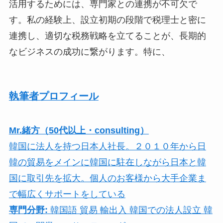
活用するためには、専門家との連携が不可欠で
す。私の経験上、設立初期の段階で税理士と密に
連携し、適切な税務戦略を立てることが、長期的
なビジネスの成功に繋がります。特に、
執筆者プロフィール
Mr.緒方（50代以上・consulting）
韓国に法人を持つ日本人社長。２０１０年から日
韓の貿易をメインに韓国に駐在しながら日本と韓
国に取引先を拡大。個人のお客様から大手企業ま
で幅広くサポートをしている
専門分野:
韓国語 貿易 輸出入 韓国での法人設立 韓